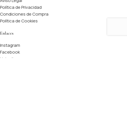
Aviso Legal
Política de Privacidad
Condiciones de Compra
Política de Cookies
Enlaces
Instagram
Facebook
Linkedin
Tratamientos destacados
Guía de Belleza (Próx.)
Lesthéticiènne
© 2026 | Todos los derechos reservados.
Tienda
Filtrar
Lista de Deseos