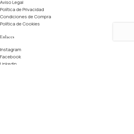
Aviso Legal
Política de Privacidad
Condiciones de Compra
Política de Cookies
Enlaces
Instagram
Facebook
Linkedin
Tratamientos destacados
Guía de Belleza (Próx.)
Lesthéticiènne
© 2026 | Todos los derechos reservados.
Tienda
Lista de Deseos
Carrito