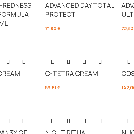
TI-REDNESS
ADVANCED DAY TOTAL
ADV
 FORMULA
PROTECT
ULT
 ML
71,96
€
73,8
 CREAM
C-TETRA CREAM
COS
59,81
€
142,
AN3X GEL
NIGHT RITUAL
NU