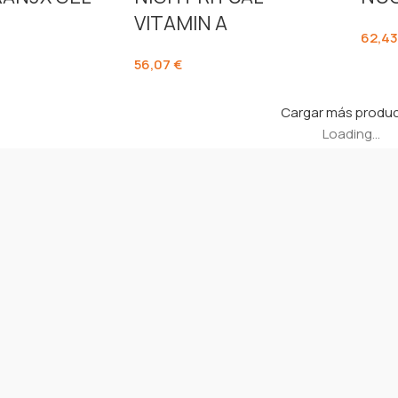
VITAMIN A
62,4
56,07
€
Cargar más produ
Loading...
Links