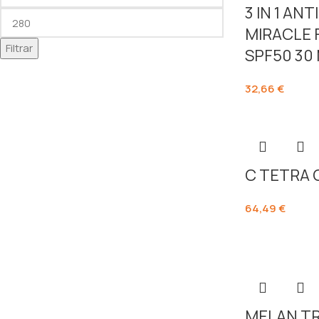
3 IN 1 AN
MIRACLE
Filtrar
SPF50 30
32,66
€
C TETRA
64,49
€
MELAN TR