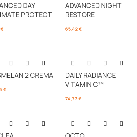
ANCED DAY
ADVANCED NIGHT
IMATE PROTECT
RESTORE
3
€
65,42
€
MELAN 2 CREMA
DAILY RADIANCE
VITAMIN C™
06
€
74,77
€
CLEA
OCTO