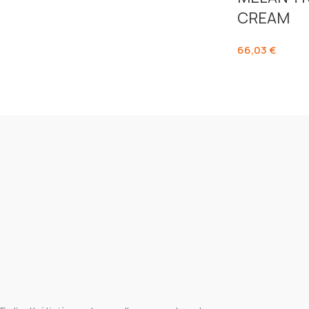
CREAM
66,03
€