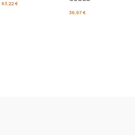
63,22
€
36,97
€