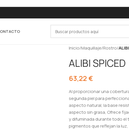
ONTACTO
Inicio
/
Maquillaje
/
Rostro
/
ALIB
ALIBI SPICED
63,22
€
Al proporcionar una cobertura 
segunda piel para perfecciona
aspecto natural, la base resis
aspecto sin grasa, Ofrece fij
y difuminada durante todo e
pigmentos que reflejan la luz,