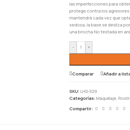
las imperfecciones para obten
protege contra los agresores 
mantendrá cada vez que optes
sedosa, la base se desliza por
una brocha,No testada en an
-
+
Comparar
Añadir a lis
SKU:
LHS-329
Categorías:
Maquillaje
,
Rostr
Compartir: