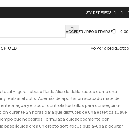
LISTA DE DESEOS
ACCEDER / REGISTRARSE
0,0
I SPICED
Volver a productos
total y ligera, labase fluida Alibi de delilahactúa como una
r y realzar el cutis, Además de aportar un acabado mate de
tente al agua y el sudor controla los brillos para conseguir un
ación durante 24 horas para que disfrutes de una estética suave
l tiempo que necesites,Formulada cuidadosamente con
 la base líquida crea un efecto soft-focus que ayuda a ocultar