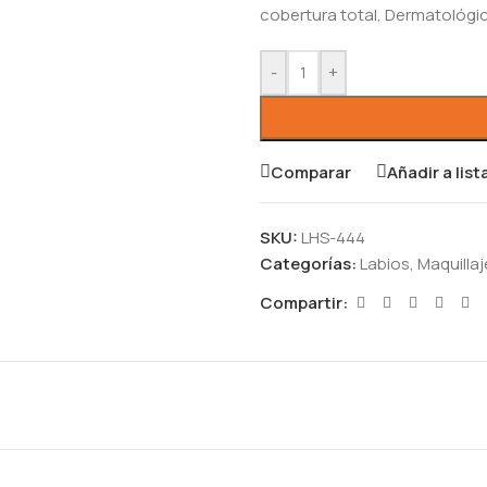
cobertura total, Dermatológ
-
+
Comparar
Añadir a lis
SKU:
LHS-444
Categorías:
Labios
,
Maquillaj
Compartir: