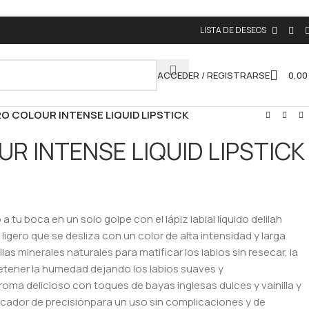
LISTA DE DESEOS
ACCEDER / REGISTRARSE
0,0
O COLOUR INTENSE LIQUID LIPSTICK
R INTENSE LIQUID LIPSTICK
 tu boca en un solo golpe con el lápiz labial líquido delilah
o ligero que se desliza con un color de alta intensidad y larga
las minerales naturales para matificar los labios sin resecar, la
etener la humedad dejando los labios suaves y
oma delicioso con toques de bayas inglesas dulces y vainilla y
icador de precisiónpara un uso sin complicaciones y de