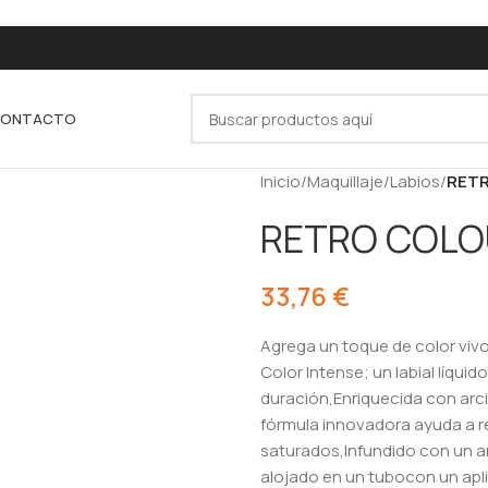
ONTACTO
Inicio
/
Maquillaje
/
Labios
/
RETR
RETRO COLOU
33,76
€
Agrega un toque de color vivo a
Color Intense; un labial líquid
duración,Enriquecida con arcil
fórmula innovadora ayuda a r
saturados,Infundido con un ar
alojado en un tubocon un apl