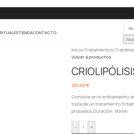
RITUALES
TIENDA
CONTACTO
Sea
Inicio
/
Tratamientos
/
Tratamie
Volver a productos
CRIOLIPÓLIS
251,40
€
Consiste en el enfriamiento de
trata de un tratamiento tota
probados,Duración: 60min
-
+