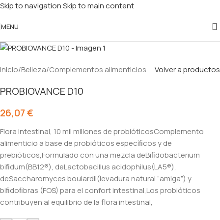
Skip to navigation
Skip to main content
MENU
Inicio
/
Belleza
/
Complementos alimenticios
Volver a productos
PROBIOVANCE D10
26,07
€
Flora intestinal, 10 mil millones de probióticosComplemento
alimenticio a base de probióticos especíﬁcos y de
prebióticos,Formulado con una mezcla deBiﬁdobacterium
biﬁdum(BB12®), deLactobacillus acidophilus(LA5®),
deSaccharomyces boulardii(levadura natural “amiga”) y
biﬁdoﬁbras (FOS) para el confort intestinal,Los probióticos
contribuyen al equilibrio de la flora intestinal,