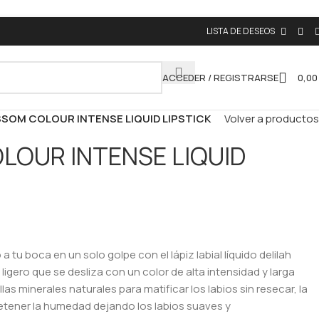
LISTA DE DESEOS
ACCEDER / REGISTRARSE
0,0
SOM COLOUR INTENSE LIQUID LIPSTICK
Volver a productos
LOUR INTENSE LIQUID
 tu boca en un solo golpe con el lápiz labial líquido delilah
o ligero que se desliza con un color de alta intensidad y larga
las minerales naturales para matificar los labios sin resecar, la
etener la humedad dejando los labios suaves y