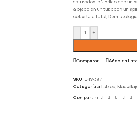
saturados,Infundido con un ar
alojado en un tubocon un apl
cobertura total, Dermatológ
-
+
Comparar
Añadir a lis
SKU:
LHS-387
Categorías:
Labios
,
Maquillaj
Compartir: