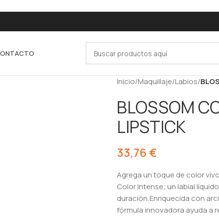
ONTACTO
Inicio
/
Maquillaje
/
Labios
/
BLOS
BLOSSOM CO
LIPSTICK
33,76
€
Agrega un toque de color vivo a
Color Intense; un labial líquid
duración,Enriquecida con arcil
fórmula innovadora ayuda a r