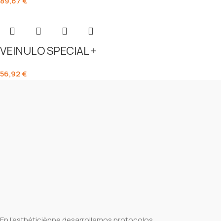
89,67
€
VEINULO SPECIAL +
56,92
€
En l’esthéticiènne desarrollamos protocolos