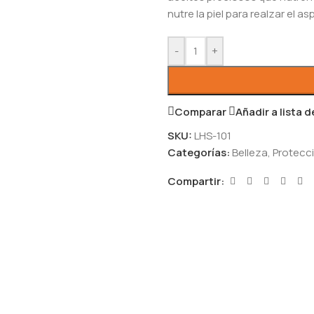
nutre la piel para realzar el 
-
+
Comparar
Añadir a lista 
SKU:
LHS-101
Categorías:
Belleza
,
Protecci
Compartir: