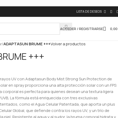
LISTA DE DESEOS
ACCEDER / REGISTRARSE
0,0
r
/
ADAPTASUN BRUME +++
Volver a productos
BRUME +++
s rayos UV con Adaptasun Body Mist Strong Sun Protection de
solar en spray proporciona una alta protección solar con un FPS
ma corporal es perfecta para quienes desean una textura ligera
UVB, La fórmula está enriquecida con tres exclusivas
atentados, como el Agua Celular Patentada, que aporta un plus
Celular Global, que defiende contra los rayos UV, y un trío de
a piel, Resistente al agua y al sudor, la bruma corporal hidrata y